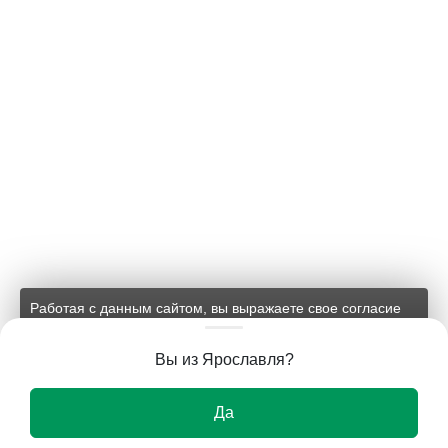
Работая с данным сайтом, вы выражаете свое согласие
на применение файлов cookie и обработку персональных
данных на условиях, изложенных в
соответствующих
Вы из Ярославля?
документах.
Ок
Да