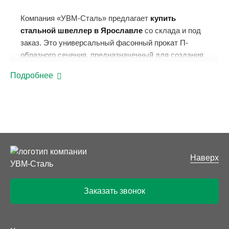
Компания «УВМ-Сталь» предлагает
купить
стальной швеллер в Ярославле
со склада и под
заказ. Это универсальный фасонный прокат П-
образного сечения, предназначенный для создания
несущих металлоконструкций, каркасов зданий,
Подробнее
мостов, перекрытий и опорных элементов. В
каталоге представлены два основных типа:
горячекатаный швеллер по ГОСТ 8240-97 и гнутый
швеллер по ГОСТ 8278-83. Продукция
сертифицирована, доступна к оперативной отгрузке.
Виды стального швеллера в
Наверх
наличии
Заказать звонок
Горячекатаный швеллер (ГОСТ 8240-97):
изготавливается методом горячей прокатки.
Отличается высокой прочностью и жёсткостью