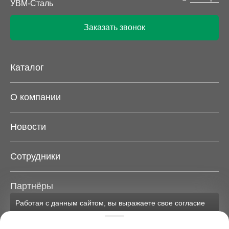
Заказать звонок
Каталог
О компании
Новости
Сотрудники
Партнёры
Работая с данным сайтом, вы выражаете свое согласие
на применение файлов cookie и обработку персональных
Карта сайта
данных на условиях, изложенных в
соответствующих