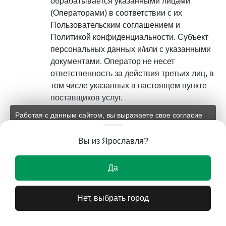
обрабатывается указанными лицами
(Операторами) в соответствии с их
Пользовательским соглашением и
Политикой конфиденциальности. Субъект
персональных данных и/или с указанными
документами. Оператор не несет
ответственность за действия третьих лиц, в
том числе указанных в настоящем пункте
поставщиков услуг.
Работая с данным сайтом, вы выражаете свое согласие
Установленные субъектом
на применение файлов cookie и обработку персональных
персональных данных запреты на
данных на условиях, изложенных в
соответствующих
Вы из Ярославля?
передачу (кроме предоставления доступа),
документах.
а также на обработку или условия
Ок
Да
обработки (кроме получения доступа)
персональных данных, разрешенных для
распространения, не действуют в случаях
Нет, выбрать город
обработки персональных данных в
государственных, общественных и иных