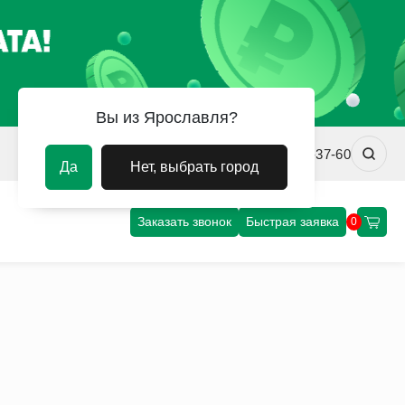
Вы из Ярославля?
yar@uvm-steel.ru
+7 (4852) 67-37-60
Да
Нет, выбрать город
Заказать звонок
Быстрая заявка
0