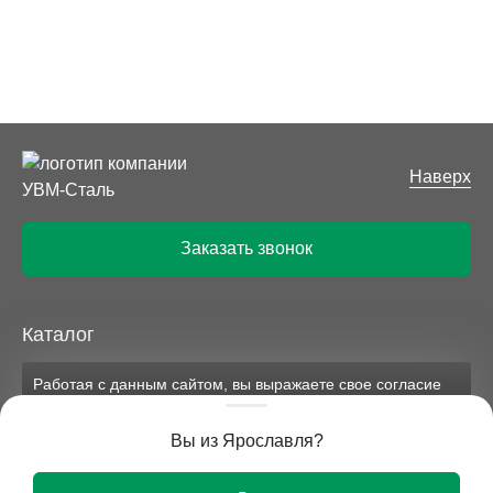
Наверх
Заказать звонок
Каталог
Работая с данным сайтом, вы выражаете свое согласие
Компания
на применение файлов cookie и обработку персональных
данных на условиях, изложенных в
соответствующих
Вы из Ярославля?
документах.
Вся представленная на сайте информация носит
Ок
исключительно информационный характер и ни при