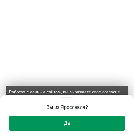
Работая с данным сайтом, вы выражаете свое согласие
на применение файлов cookie и обработку персональных
данных на условиях, изложенных в
соответствующих
Вы из Ярославля?
документах.
Ок
Да